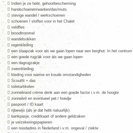
Indien je ze hebt, gehoorbescherming
handschoenen/wanten/das/muts
stevige wandel / werkschoenen
schoenen / sloffen voor in het Chalet
veldfles
broodtrommel
wandelsokken
regenkleding
een slaapzak voor als we gaan lopen naar een berghut. In het centru
een goede rugzak voor als we gaan lopen
een dagrugzakje
zwemkleding
kleding voor warme en koude omstandigheden
Scoutfit + das
toiletartikelen
zonnebrand crème denk aan een goede factor i.v.m. de hoogte
zonnebril en eventueel pet / hoedje
paspoort / ID kaart
rijbewijs (als je dat hebt natuurlijk)
bankpasje, creditkaart of andere geldzaken
je verzekeringspapieren
een noodadres in Nederland i.v.m. ongeval / ziekte