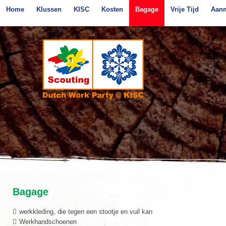
Home
Klussen
KISC
Kosten
Bagage
Vrije Tijd
Aan
Bagage
werkkleding, die tegen een stootje en vuil kan
Werkhandschoenen